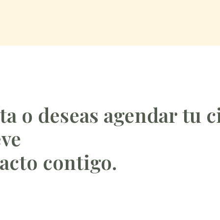
ta o deseas agendar tu c
eve
cto contigo.