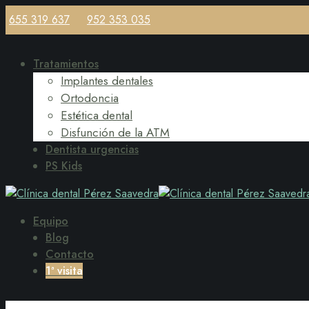
655 319 637
952 353 035
Tratamientos
Implantes dentales
Ortodoncia
Estética dental
Disfunción de la ATM
Dentista urgencias
PS Kids
Equipo
Blog
Contacto
1ª visita