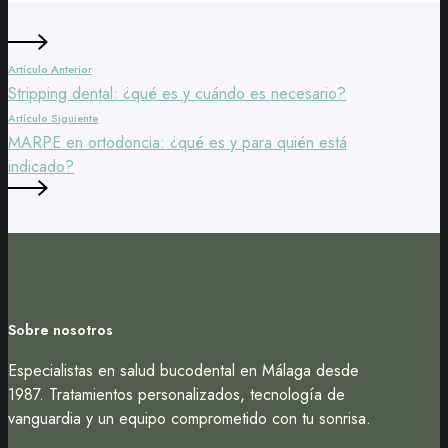
hace?
y
para
qué
Artículo Anterior
sirven?
Stripping dental: ¿qué es y cuándo es necesario?
Artículo Siguiente
MARPE en ortodoncia: ¿qué es y para quién está
indicado?
Sobre nosotros
Especialistas en salud bucodental en Málaga desde
1987. Tratamientos personalizados, tecnología de
vanguardia y un equipo comprometido con tu sonrisa.