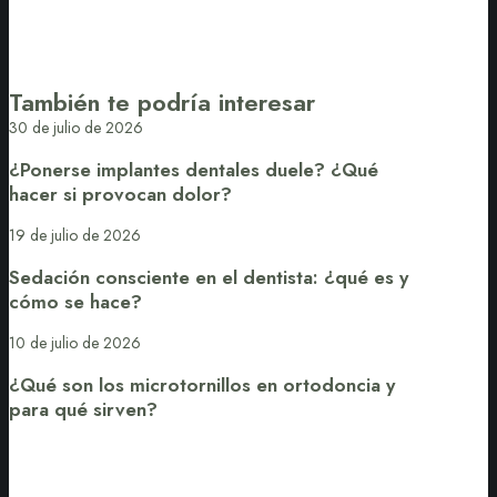
También te podría interesar
¿Ponerse
30 de julio de 2026
implantes
¿Ponerse implantes dentales duele? ¿Qué
dentales
hacer si provocan dolor?
duele?
¿Qué
Sedación
19 de julio de 2026
hacer
consciente
Sedación consciente en el dentista: ¿qué es y
si
en
cómo se hace?
provocan
el
dolor?
dentista:
¿Qué
10 de julio de 2026
¿qué
son
¿Qué son los microtornillos en ortodoncia y
es
los
para qué sirven?
y
microtornillos
cómo
en
se
ortodoncia